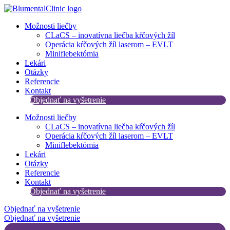
Preskočiť
na
Možnosti liečby
obsah
CLaCS – inovatívna liečba kŕčových žíl​
Operácia kŕčových žíl laserom – EVLT
Miniflebektómia
Lekári
Otázky
Referencie
Kontakt
Objednať na vyšetrenie
Možnosti liečby
CLaCS – inovatívna liečba kŕčových žíl​
Operácia kŕčových žíl laserom – EVLT
Miniflebektómia
Lekári
Otázky
Referencie
Kontakt
Objednať na vyšetrenie
Objednať na vyšetrenie
Objednať na vyšetrenie