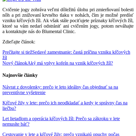
Cvičenie jogy zohráva veľmi dôležitú úlohu pri zmierňovaní bolesti
nôh a pri znižovaní krvného tlaku v nohách, čím je možné predísť
vzniku kŕčových žíl. Ak však stále pociťujete príznaky kŕčových žíl,
ktoré sa vám nedarí odstrániť ani cvičením jogy, potom neváhajte
a kontaktujte nás do Blumental Clinic.
Zdieľajte článok:
Prečítajte si tiež
Sedavé zamestnanie: častá príčina vzniku kŕčových
žíl
Nový článok
Aký má vplyv kofeín na vznik kŕčových žíl?
Najnovšie články
Návrat z dovolenky: prečo je leto ideálny čas objednať sa na
preventívne vyšetrenie
Kŕčové žily v lete: prečo ich neodkladať a kedy je správny čas na
liečbu?
Let lietadlom a operácia kŕčových žíl: Prečo sa zákroku v lete
nemusíte báť?
Cestovanie v lete a kŕčové žily: prečo vznikajú opuchy počas