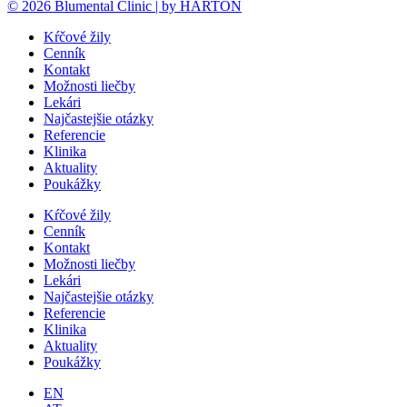
© 2026 Blumental Clinic | by HARTON
Kŕčové žily
Cenník
Kontakt
Možnosti liečby
Lekári
Najčastejšie otázky
Referencie
Klinika
Aktuality
Poukážky
Kŕčové žily
Cenník
Kontakt
Možnosti liečby
Lekári
Najčastejšie otázky
Referencie
Klinika
Aktuality
Poukážky
EN