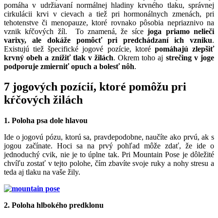
pomáha v udržiavaní normálnej hladiny krvného tlaku, správnej
cirkulácii krvi v cievach a tiež pri hormonálnych zmenách, pri
tehotenstve či menopauze, ktoré rovnako pôsobia nepriaznivo na
vznik kŕčových žíl. To znamená, že síce
joga priamo nelieči
varixy, ale dokáže pomôcť pri predchádzaní ich vzniku
.
Existujú tiež špecifické jogové pozície, ktoré
pomáhajú zlepšiť
krvný obeh a znížiť tlak v žilách
. Okrem toho aj
strečing v joge
podporuje zmierniť opuch a bolesť nôh
.
7 jogových pozícií, ktoré pomôžu pri
kŕčových žilách
1. Poloha psa dole hlavou
Ide o jogovú pózu, ktorú sa, pravdepodobne, naučíte ako prvú, ak s
jogou začínate. Hoci sa na prvý pohľad môže zdať, že ide o
jednoduchý cvik, nie je to úplne tak. Pri Mountain Pose je dôležité
chvíľu zostať v tejto polohe, čím zbavíte svoje ruky a nohy stresu a
teda aj tlaku na vaše žily.
2. Poloha hlbokého predklonu