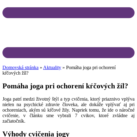
Domovská stránka
»
Aktuality
»
Pomáha joga pri ochorení
kŕčových žíl?
Pomáha joga pri ochorení kŕčových žíl?
Joga patrí medzi životný štýl a typ cvičenia, ktorý priaznivo vplýva
nielen na psychické zdravie človeka, ale dokáže vplývať aj pri
ochoreniach, akým sú kŕčové žily. Napriek tomu, že ide o náročné
cvičenie, v článku sme vybrali 7 cvikov, ktoré zvládne aj
začiatočník.
Výhody cvičenia jogy