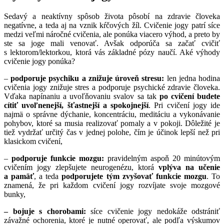
Sedavý a neaktívny spôsob života pôsobí na zdravie človeka
negatívne, a teda aj na vznik kŕčových žíl. Cvičenie jogy patrí síce
medzi veľmi náročné cvičenia, ale ponúka viacero výhod, a preto by
ste sa joge mali venovať. Avšak odporúča sa začať cvičiť
s lektorom/lektorkou, ktorá vás základné pózy naučí. Aké výhody
cvičenie jogy ponúka?
–
podporuje psychiku a znižuje úroveň stresu:
len jedna hodina
cvičenia jogy znižuje stres a podporuje psychické zdravie človeka.
Vďaka napínaniu a uvoľňovaniu svalov sa tak
po cvičení budete
cítiť uvoľnenejší, šťastnejší a spokojnejší
. Pri cvičení jogy ide
najmä o správne dýchanie, koncentráciu, meditáciu a vykonávanie
pohybov, ktoré sa musia realizovať pomaly a v pokoji. Dôležité je
tiež vydržať určitý čas v jednej polohe, čím je účinok lepší než pri
klasickom cvičení,
–
podporuje funkcie mozgu:
pravidelným aspoň 20 minútovým
cvičením jogy zlepšujete neurogenézu, ktorá
vplýva na učenie
a pamäť
, a teda
podporujete tým zvyšovať funkcie mozgu
. To
znamená, že pri každom cvičení jogy rozvíjate svoje mozgové
bunky,
– bojuje s chorobami:
síce cvičenie jogy nedokáže odstrániť
závažné ochorenia, ktoré je nutné operovať, ale podľa výskumov