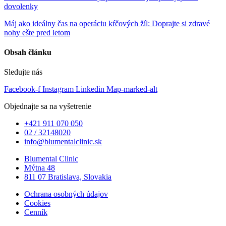
dovolenky
Máj ako ideálny čas na operáciu kŕčových žíl: Doprajte si zdravé
nohy ešte pred letom
Obsah článku
Sledujte nás
Facebook-f
Instagram
Linkedin
Map-marked-alt
Objednajte sa na vyšetrenie
+421 911 070 050
02 / 32148020
info@blumentalclinic.sk
Blumental Clinic
Mýtna 48
811 07 Bratislava, Slovakia
Ochrana osobných údajov
Cookies
Cenník