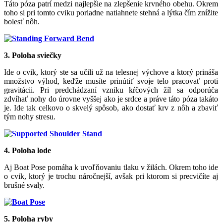
Táto póza patrí medzi najlepšie na zlepšenie krvného obehu. Okrem
toho si pri tomto cviku poriadne natiahnete stehná a lýtka čím znížite
bolesť nôh.
3. Poloha sviečky
Ide o cvik, ktorý ste sa učili už na telesnej výchove a ktorý prináša
množstvo výhod, keďže musíte prinútiť svoje telo pracovať proti
gravitácii. Pri predchádzaní vzniku kŕčových žíl sa odporúča
zdvíhať nohy do úrovne vyššej ako je srdce a práve táto póza takáto
je. Ide tak celkovo o skvelý spôsob, ako dostať krv z nôh a zbaviť
tým nohy stresu.
4. Poloha lode
Aj Boat Pose pomáha k uvoľňovaniu tlaku v žilách. Okrem toho ide
o cvik, ktorý je trochu náročnejší, avšak pri ktorom si precvičíte aj
brušné svaly.
5. Poloha ryby