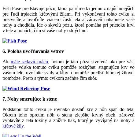
Fish Pose predstavuje pózu, ktorá patrí medzi jednu z najúčinnejších
pre ľudí trpiacich kŕčovými žilami. Pri vykonávaní tohto cviku si
precvičíte a uvoľníte viacero častí tela a zároveň natiahnete vaše
nohy a chodidlá. Ide o skvelú pózu, ktorá pomáha pri prietoku krvi
v tele a nohách, čím si vaše nohy oddýchnu.
6. Poloha uvoľňovania vetrov
Ak
máte sedavú prácu
, potom je táto póza stvorená ako pre vás,
pretože vďaka tomuto cviku pomôže rozhýbať stagnujúcu krv vo
vašom tele, uvoľnite svaly a kĺby a pomôže predísť hlbokej žilovej
trombóze. Preto s týmto cvikom začnite čím skôr.
7. Nohy smerujúce k stene
Podstatou tohto cviku je rovnako dostať krv z nôh späť do tela.
Okrem toho opretím nôh o stenu zlepšite krvný obeh, zároveň
vyplavíte z tela toxíny a znížite tlak, ktorý je vyvíjaný na nohy a
kŕčové žily
.