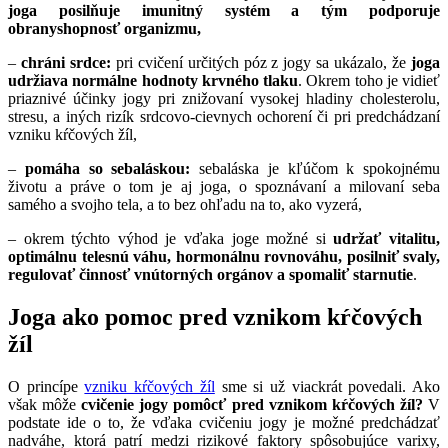
joga posilňuje imunitný systém a tým podporuje
obranyshopnosť organizmu,
–
chráni srdce:
pri cvičení určitých póz z jogy sa ukázalo, že
joga
udržiava normálne hodnoty krvného tlaku
. Okrem toho je vidieť
priaznivé účinky jogy pri znižovaní vysokej hladiny cholesterolu,
stresu, a iných rizík srdcovo-cievnych ochorení či pri predchádzaní
vzniku kŕčových žíl,
–
pomáha so sebaláskou:
sebaláska je kľúčom k spokojnému
životu a práve o tom je aj joga, o spoznávaní a milovaní seba
samého a svojho tela, a to bez ohľadu na to, ako vyzerá,
– okrem týchto výhod je vďaka joge možné si
udržať vitalitu,
optimálnu telesnú váhu, hormonálnu rovnováhu, posilniť svaly,
regulovať činnosť vnútorných orgánov a spomaliť starnutie
.
Joga ako pomoc pred vznikom kŕčových
žíl
O princípe
vzniku kŕčových žíl
sme si už viackrát povedali. Ako
však môže
cvičenie jogy pomôcť pred vznikom kŕčových žíl?
V
podstate ide o to, že vďaka cvičeniu jogy je možné predchádzať
nadváhe, ktorá patrí medzi rizikové faktory spôsobujúce varixy,