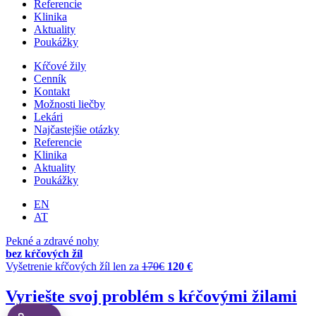
Referencie
Klinika
Aktuality
Poukážky
Kŕčové žily
Cenník
Kontakt
Možnosti liečby
Lekári
Najčastejšie otázky
Referencie
Klinika
Aktuality
Poukážky
EN
AT
Pekné a zdravé nohy
bez kŕčových žíl
Vyšetrenie kŕčových žíl len za
170€
120 €
Vyriešte svoj problém s kŕčovými žilami