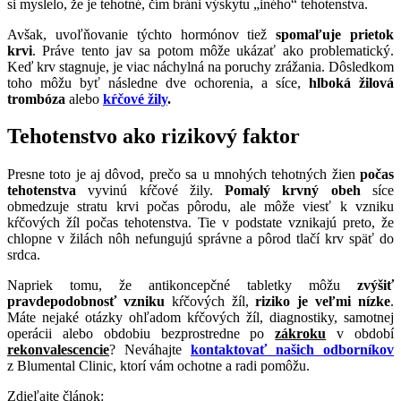
si myslelo, že je tehotné, čím bráni výskytu „iného“ tehotenstva.
Avšak, uvoľňovanie týchto hormónov tiež
spomaľuje prietok
krvi
. Práve tento jav sa potom môže ukázať ako problematický.
Keď krv stagnuje, je viac náchylná na poruchy zrážania. Dôsledkom
toho môžu byť následne dve ochorenia, a síce,
hlboká žilová
trombóza
alebo
kŕčové žily
.
Tehotenstvo ako rizikový faktor
Presne toto je aj dôvod, prečo sa u mnohých tehotných žien
počas
tehotenstva
vyvinú kŕčové žily.
Pomalý krvný obeh
síce
obmedzuje stratu krvi počas pôrodu, ale môže viesť k vzniku
kŕčových žíl počas tehotenstva. Tie v podstate vznikajú preto, že
chlopne v žilách nôh nefungujú správne a pôrod tlačí krv späť do
srdca.
Napriek tomu, že antikoncepčné tabletky môžu
zvýšiť
pravdepodobnosť vzniku
kŕčových žíl,
riziko je veľmi nízke
.
Máte nejaké otázky ohľadom kŕčových žíl, diagnostiky, samotnej
operácii alebo obdobiu bezprostredne po
zákroku
v období
rekonvalescencie
? Neváhajte
kontaktovať našich odborníkov
z Blumental Clinic, ktorí vám ochotne a radi pomôžu.
Zdieľajte článok: