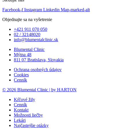
Facebook-f
Instagram
Linkedin
Map-marked-alt
Objednajte sa na vyšetrenie
+421 911 070 050
02 / 32148020
info@blumentalclinic.sk
Blumental Clinic
Mýtna 48
811 07 Bratislava, Slovakia
Ochrana osobných údajov
Cookies
Cenník
© 2026 Blumental Clinic | by HARTON
Kŕčové žily
Cenník
Kontakt
Možnosti liečby
Lekári
Najčastejšie otázky