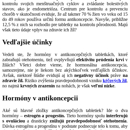
kontrolu svojich menštruačných cyklov a zvládanie bolestivých
stavov, ako je endometrióza. Centrum pre kontrolu a prevenciu
chorôb v skutočnosti eviduje, že až takmer 70 % žien vo veku od 15
do 49 rokov používa určitú formu antikoncepcie. Navyše, približne
12,5 % z nich sa rozhodlo pre tabletky na kontrolu pôrodnosti. Majú
však tieto údaje vplyv na zdravie ich žíl?
Vedľajšie účinky
Vedeli ste, že hormóny v antikoncepčných tabletkách, ktoré
zabraňujú otehotneniu, tiež ovplyvňujú
efektivitu prúdenia krvi
v
žilách? Všetci dobre vieme, že hormonálna antikoncepcia,
samozrejme, nie je liekom bez akýchkoľvek vedľajších účinkov.
Avšak, niektoré štúdie evidujú aj ich
negatívny účinok
práve
na
zdravie žíl.
Riziko zvýšenia pravdepodobnosti vzniku
kŕčových žíl
,
no najmä
krvných zrazenín
na nohách, je však
veľmi nízke
.
Hormóny v antikoncepcii
Aké sú hlavné zložky antikoncepčných tabletiek? Ide o dva
hormóny –
estrogén a progestín.
Tieto hormóny spolu
interferujú
s ovuláciou
a drasticky
znižujú pravdepodobnosť otehotnenia
.
Dávka estrogénu a progestínu v podstate podnecuje telo k tomu, aby