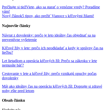
Prečítajte si tiež
Viete, ako sa starať o venózne vredy? Poradíme
vám!
Nový článok
5 tipov, ako prežiť Vianoce s kŕčovými žilami!
Najnovšie články
Návrat z dovolenky: prečo je leto ideálny čas objednať sa na
preventívne vyšetrenie
Kŕčové žily v lete: prečo ich neodkladať a kedy je správny čas na
liečbu?
Let lietadlom a operácia kŕčových žíl: Prečo sa zákroku v lete
nemusíte báť?
Cestovanie v lete a kŕčové žily: prečo vznikajú opuchy počas
dovolenky
Máj ako ideálny čas na operáciu kŕčových žíl: Doprajte si zdravé
nohy ešte pred letom
Obsah článku
Sledujte nás