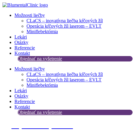
Preskočiť
na
Možnosti liečby
obsah
CLaCS – inovatívna liečba kŕčových žíl​
Operácia kŕčových žíl laserom – EVLT
Miniflebektómia
Lekári
Otázky
Referencie
Kontakt
Objednať na vyšetrenie
Možnosti liečby
CLaCS – inovatívna liečba kŕčových žíl​
Operácia kŕčových žíl laserom – EVLT
Miniflebektómia
Lekári
Otázky
Referencie
Kontakt
Objednať na vyšetrenie
Objednať na vyšetrenie