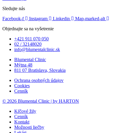
Sledujte nás
Facebook-f
Instagram
Linkedin
Map-marked-alt
Objednajte sa na vyšetrenie
+421 911 070 050
02 / 32148020
info@blumentalclinic.sk
Blumental Clinic
Mýtna 48
811 07 Bratislava, Slovakia
Ochrana osobných údajov
Cookies
Cenník
© 2026 Blumental Clinic | by HARTON
Kŕčové žily
Cenník
Kontakt
Možnosti liečby
Lekári