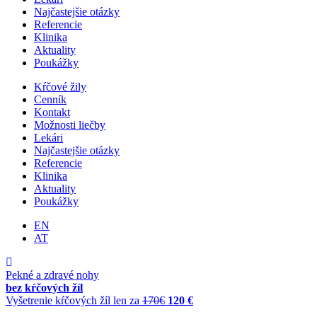
Najčastejšie otázky
Referencie
Klinika
Aktuality
Poukážky
Kŕčové žily
Cenník
Kontakt
Možnosti liečby
Lekári
Najčastejšie otázky
Referencie
Klinika
Aktuality
Poukážky
EN
AT
Pekné a zdravé nohy
bez kŕčových žíl
Vyšetrenie kŕčových žíl len za
170€
120 €