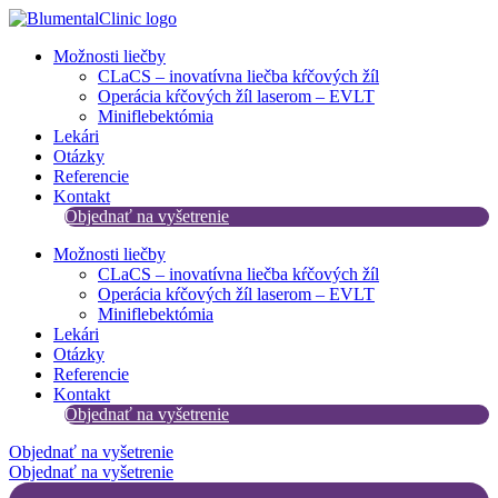
Preskočiť
na
Možnosti liečby
obsah
CLaCS – inovatívna liečba kŕčových žíl​
Operácia kŕčových žíl laserom – EVLT
Miniflebektómia
Lekári
Otázky
Referencie
Kontakt
Objednať na vyšetrenie
Možnosti liečby
CLaCS – inovatívna liečba kŕčových žíl​
Operácia kŕčových žíl laserom – EVLT
Miniflebektómia
Lekári
Otázky
Referencie
Kontakt
Objednať na vyšetrenie
Objednať na vyšetrenie
Objednať na vyšetrenie