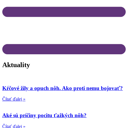
Aktuality
Kŕčové žily a opuch nôh. Ako proti nemu bojovať?
Čítať ďalej »
Aké sú príčiny pocitu ťažkých nôh?
Čítať ďalej »