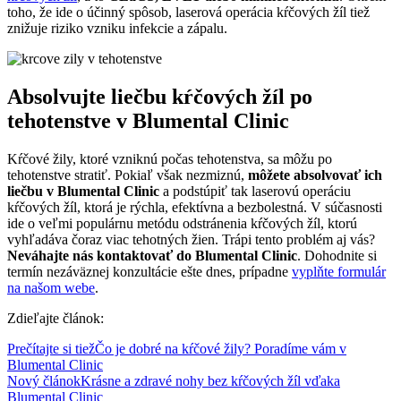
toho, že ide o účinný spôsob, laserová operácia kŕčových žíl tiež
znižuje riziko vzniku infekcie a zápalu.
Absolvujte liečbu kŕčových žíl po
tehotenstve v Blumental Clinic
Kŕčové žily, ktoré vzniknú počas tehotenstva, sa môžu po
tehotenstve stratiť. Pokiaľ však nezmiznú,
môžete absolvovať ich
liečbu v Blumental Clinic
a podstúpiť tak laserovú operáciu
kŕčových žíl, ktorá je rýchla, efektívna a bezbolestná. V súčasnosti
ide o veľmi populárnu metódu odstránenia kŕčových žíl, ktorú
vyhľadáva čoraz viac tehotných žien. Trápi tento problém aj vás?
Neváhajte nás kontaktovať do Blumental Clinic
. Dohodnite si
termín nezáväznej konzultácie ešte dnes, prípadne
vyplňte formulár
na našom webe
.
Zdieľajte článok:
Prečítajte si tiež
Čo je dobré na kŕčové žily? Poradíme vám v
Blumental Clinic
Nový článok
Krásne a zdravé nohy bez kŕčových žíl vďaka
Blumental Clinic