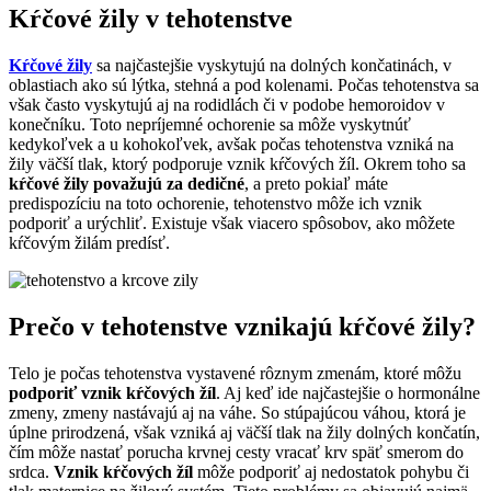
Kŕčové žily v tehotenstve
Kŕčové žily
sa najčastejšie vyskytujú na dolných končatinách, v
oblastiach ako sú lýtka, stehná a pod kolenami. Počas tehotenstva sa
však často vyskytujú aj na rodidlách či v podobe hemoroidov v
konečníku. Toto nepríjemné ochorenie sa môže vyskytnúť
kedykoľvek a u kohokoľvek, avšak počas tehotenstva vzniká na
žily väčší tlak, ktorý podporuje vznik kŕčových žíl. Okrem toho sa
kŕčové žily považujú za dedičné
, a preto pokiaľ máte
predispozíciu na toto ochorenie, tehotenstvo môže ich vznik
podporiť a urýchliť. Existuje však viacero spôsobov, ako môžete
kŕčovým žilám predísť.
Prečo v tehotenstve vznikajú kŕčové žily?
Telo je počas tehotenstva vystavené rôznym zmenám, ktoré môžu
podporiť vznik kŕčových žíl
. Aj keď ide najčastejšie o hormonálne
zmeny, zmeny nastávajú aj na váhe. So stúpajúcou váhou, ktorá je
úplne prirodzená, však vzniká aj väčší tlak na žily dolných končatín,
čím môže nastať porucha krvnej cesty vracať krv späť smerom do
srdca.
Vznik kŕčových žíl
môže podporiť aj nedostatok pohybu či