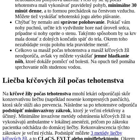
tehotenstva mali vykonávať pravidelný pohyb,
minimálne 30
minút denne
, a to formou prechádzok na čerstvom vzduchu.
Môžete tiež vyskúšať tehotenskú jogu alebo plávanie.
Chýbať by nemalo ani
správne polohovanie
. Pokiaľ vám
nohy puchnú, určite ich vydvihnite hore nad úroveň srdca,
prípadne si nohy oprite o stenu. Takýmto spôsobom by sa krv
mala dostať z dolných končatín späť do tela. Okrem toho
nezabúdajte svoju polohu tela pravidelne meniť.
Celkovo sa masáž počas tehotenstva a masáž kŕčových žíl
neodporúča, avšak vy môžete vyskúšať
jemné hladkanie
nôh
, ktoré dokáže pomôcť od bolesti. Na opuch tiež pomáha
sprchovanie nôh studenou vodou.
Liečba kŕčových žíl počas tehotenstva
Na
kŕčové žily počas tehotenstva
mnohí lekári odporúčajú skôr
konzervatívnu liečbu (napríklad nosenie kompresných pančúch),
ktorá skôr slúži ako prevencia. Následne sa po tehotenstve odporúča
podstúpiť miniinvazívny zákrok
, ktorý je veľmi efektívny a
účinný. Minimálne invazívne metódy odstránenia kŕčových žíl sa
vykonávajú ambulantne v lokálnej anestézii, pričom po zákroku
pacientka odchádza do domácej liečby. Rekonvalescencia týchto
zákrokov je veľmi rýchla. Podstúpiť môžete
3 metódy liečby
kŕčových žíl
, a to
CLaCS, EVLT alebo miniflebektómiu
. Okrem