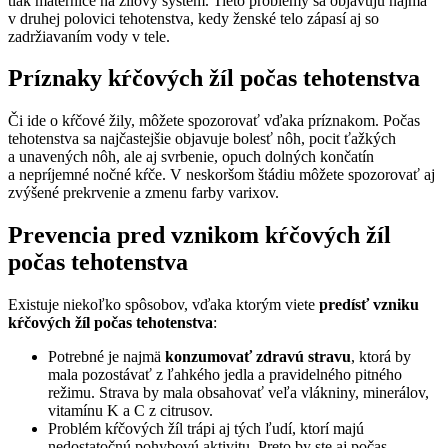
tlak maternice na žilový systém. Tieto problémy sa objavujú najmä
v druhej polovici tehotenstva, kedy ženské telo zápasí aj so
zadržiavaním vody v tele.
Príznaky kŕčových žíl počas tehotenstva
Či ide o kŕčové žily, môžete spozorovať vďaka príznakom. Počas
tehotenstva sa najčastejšie objavuje bolesť nôh, pocit ťažkých
a unavených nôh, ale aj svrbenie, opuch dolných končatín
a nepríjemné nočné kŕče. V neskoršom štádiu môžete spozorovať aj
zvýšené prekrvenie a zmenu farby varixov.
Prevencia pred vznikom kŕčových žíl
počas tehotenstva
Existuje niekoľko spôsobov, vďaka ktorým viete
predísť vzniku
kŕčových žíl počas tehotenstva
:
Potrebné je najmä
konzumovať zdravú stravu
, ktorá by
mala pozostávať z ľahkého jedla a pravidelného pitného
režimu. Strava by mala obsahovať veľa vlákniny, minerálov,
vitamínu K a C z citrusov.
Problém kŕčových žíl trápi aj tých ľudí, ktorí majú
nedostatočnú pohybovú aktivitu. Preto by ste aj počas