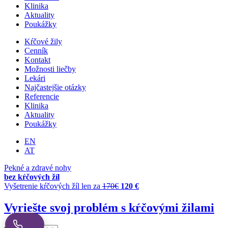
Klinika
Aktuality
Poukážky
Kŕčové žily
Cenník
Kontakt
Možnosti liečby
Lekári
Najčastejšie otázky
Referencie
Klinika
Aktuality
Poukážky
EN
AT
Pekné a zdravé nohy
bez kŕčových žíl
Vyšetrenie kŕčových žíl len za
170€
120 €
Vyriešte svoj problém s kŕčovými žilami