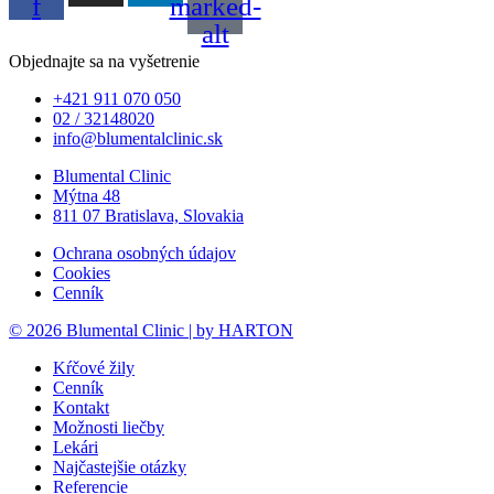
f
marked-
alt
Objednajte sa na vyšetrenie
+421 911 070 050
02 / 32148020
info@blumentalclinic.sk
Blumental Clinic
Mýtna 48
811 07 Bratislava, Slovakia
Ochrana osobných údajov
Cookies
Cenník
© 2026 Blumental Clinic | by HARTON
Kŕčové žily
Cenník
Kontakt
Možnosti liečby
Lekári
Najčastejšie otázky
Referencie