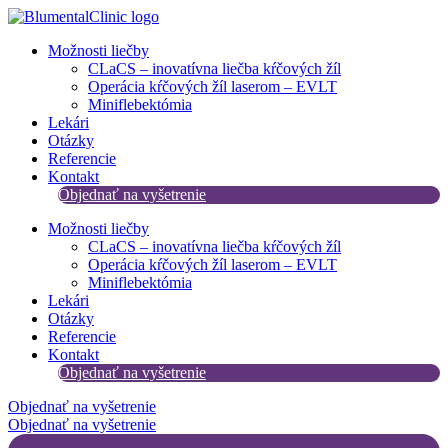
Preskočiť
na
Možnosti liečby
obsah
CLaCS – inovatívna liečba kŕčových žíl​
Operácia kŕčových žíl laserom – EVLT
Miniflebektómia
Lekári
Otázky
Referencie
Kontakt
Objednať na vyšetrenie
Možnosti liečby
CLaCS – inovatívna liečba kŕčových žíl​
Operácia kŕčových žíl laserom – EVLT
Miniflebektómia
Lekári
Otázky
Referencie
Kontakt
Objednať na vyšetrenie
Objednať na vyšetrenie
Objednať na vyšetrenie