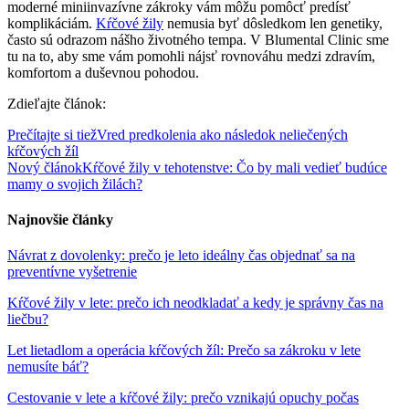
moderné miniinvazívne zákroky vám môžu pomôcť predísť
komplikáciám.
Kŕčové žily
nemusia byť dôsledkom len genetiky,
často sú odrazom nášho životného tempa. V Blumental Clinic sme
tu na to, aby sme vám pomohli nájsť rovnováhu medzi zdravím,
komfortom a duševnou pohodou.
Zdieľajte článok:
Prečítajte si tiež
Vred predkolenia ako následok neliečených
kŕčových žíl
Nový článok
Kŕčové žily v tehotenstve: Čo by mali vedieť budúce
mamy o svojich žilách?
Najnovšie články
Návrat z dovolenky: prečo je leto ideálny čas objednať sa na
preventívne vyšetrenie
Kŕčové žily v lete: prečo ich neodkladať a kedy je správny čas na
liečbu?
Let lietadlom a operácia kŕčových žíl: Prečo sa zákroku v lete
nemusíte báť?
Cestovanie v lete a kŕčové žily: prečo vznikajú opuchy počas