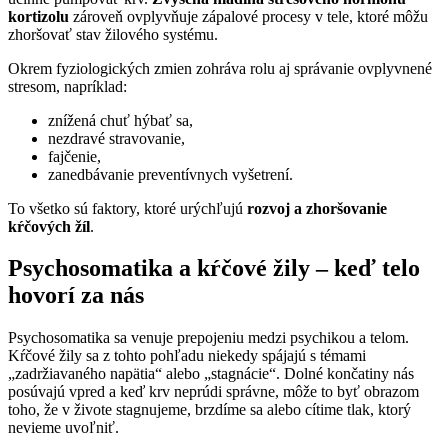
kortizolu
zároveň ovplyvňuje zápalové procesy v tele, ktoré môžu
zhoršovať stav žilového systému.
Okrem fyziologických zmien zohráva rolu aj správanie ovplyvnené
stresom, napríklad:
znížená chuť hýbať sa,
nezdravé stravovanie,
fajčenie,
zanedbávanie preventívnych vyšetrení.
To všetko sú faktory, ktoré urýchľujú
rozvoj a zhoršovanie
kŕčových žíl
.
Psychosomatika a kŕčové žily – keď telo
hovorí za nás
Psychosomatika sa venuje prepojeniu medzi psychikou a telom.
Kŕčové žily sa z tohto pohľadu niekedy spájajú s témami
„zadržiavaného napätia“ alebo „stagnácie“. Dolné končatiny nás
posúvajú vpred a keď krv neprúdi správne, môže to byť obrazom
toho, že v živote stagnujeme, brzdíme sa alebo cítime tlak, ktorý
nevieme uvoľniť.