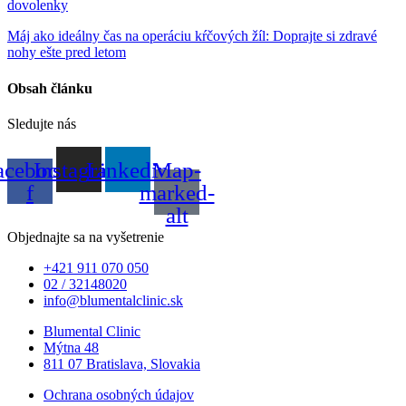
dovolenky
Máj ako ideálny čas na operáciu kŕčových žíl: Doprajte si zdravé
nohy ešte pred letom
Obsah článku
Sledujte nás
acebook-
Instagram
Linkedin
Map-
f
marked-
alt
Objednajte sa na vyšetrenie
+421 911 070 050
02 / 32148020
info@blumentalclinic.sk
Blumental Clinic
Mýtna 48
811 07 Bratislava, Slovakia
Ochrana osobných údajov