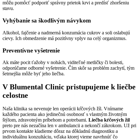
môžu pomôcť podporiť správny prietok krvi a predísť zhoršeniu
stavu.
Vyhýbanie sa škodlivým návykom
Alkohol, fajčenie a nadmerná konzumácia cukrov a soli oslabujú
cievy. Ich obmedzenie má pozitívny vplyv na celý organizmus.
Preventívne vyšetrenie
Ak máte pocit ťažoby v nohách, viditeľné metličky či bolesti,
odporúčame odborné vyšetrenie. Čím skôr sa problém zachytí, tým
šetrnejšia môže byť jeho liečba.
V Blumental Clinic pristupujeme k liečbe
celostne
Naša klinika sa nevenuje len operácii kŕčových žíl. Vnímame
každého pacienta ako jedinečnú osobnosť s vlastným životným
štýlom, zdravotným príbehom a potrebami.
Liečba kŕčových žíl
preto pre nás nezačína len v ambulancii a nekončí zákrokom. Už pri
prvom kontakte kladieme dôraz na dôkladnú diagnostiku a
individuálnu konzultáciu, vďaka ktorej vieme navrhnúť čo