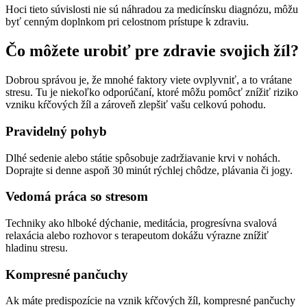
Hoci tieto súvislosti nie sú náhradou za medicínsku diagnózu, môžu
byť cenným doplnkom pri celostnom prístupe k zdraviu.
Čo môžete urobiť pre zdravie svojich žíl?
Dobrou správou je, že mnohé faktory viete ovplyvniť, a to vrátane
stresu. Tu je niekoľko odporúčaní, ktoré môžu pomôcť znížiť riziko
vzniku kŕčových žíl a zároveň zlepšiť vašu celkovú pohodu.
Pravidelný pohyb
Dlhé sedenie alebo státie spôsobuje zadržiavanie krvi v nohách.
Doprajte si denne aspoň 30 minút rýchlej chôdze, plávania či jogy.
Vedomá práca so stresom
Techniky ako hlboké dýchanie, meditácia, progresívna svalová
relaxácia alebo rozhovor s terapeutom dokážu výrazne znížiť
hladinu stresu.
Kompresné pančuchy
Ak máte predispozície na vznik kŕčových žíl, kompresné pančuchy