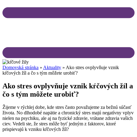
Domovská stránka
»
Aktuality
»
Ako stres ovplyvňuje vznik
kŕčových žíl a čo s tým môžete urobiť?
Ako stres ovplyvňuje vznik kŕčových žíl a
čo s tým môžete urobiť?
Žijeme v rýchlej dobe, kde stres často považujeme za bežnú súčasť
života. No dlhodobé napätie a chronický stres majú negatívny vplyv
nielen na psychiku, ale aj na fyzické zdravie, vrátane zdravia vašich
ciev. Vedeli ste, že stres môže byť jedným z faktorov, ktoré
prispievajú k vzniku kŕčových žíl?