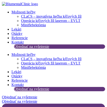
Preskočiť
na
Možnosti liečby
obsah
CLaCS – inovatívna liečba kŕčových žíl​
Operácia kŕčových žíl laserom – EVLT
Miniflebektómia
Lekári
Otázky
Referencie
Kontakt
Objednať na vyšetrenie
Možnosti liečby
CLaCS – inovatívna liečba kŕčových žíl​
Operácia kŕčových žíl laserom – EVLT
Miniflebektómia
Lekári
Otázky
Referencie
Kontakt
Objednať na vyšetrenie
Objednať na vyšetrenie
Objednať na vyšetrenie