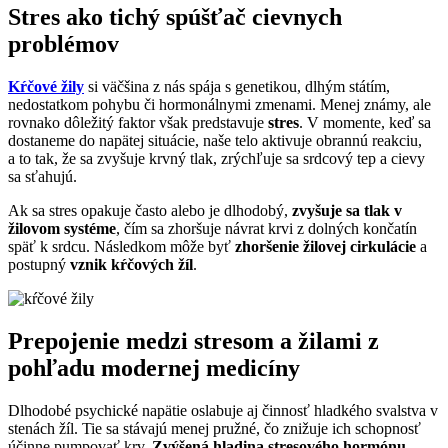
Stres ako tichý spúšťač cievnych
problémov
Kŕčové žily
si väčšina z nás spája s genetikou, dlhým státím,
nedostatkom pohybu či hormonálnymi zmenami. Menej známy, ale
rovnako dôležitý faktor však predstavuje
stres
. V momente, keď sa
dostaneme do napätej situácie, naše telo aktivuje obrannú reakciu,
a to tak, že sa zvyšuje krvný tlak, zrýchľuje sa srdcový tep a cievy
sa sťahujú.
Ak sa stres opakuje často alebo je dlhodobý,
zvyšuje sa tlak v
žilovom systéme
, čím sa zhoršuje návrat krvi z dolných končatín
späť k srdcu. Následkom môže byť
zhoršenie žilovej cirkulácie
a
postupný
vznik kŕčových žíl
.
Prepojenie medzi stresom a žilami z
pohľadu modernej medicíny
Dlhodobé psychické napätie oslabuje aj činnosť hladkého svalstva v
stenách žíl. Tie sa stávajú menej pružné, čo znižuje ich schopnosť
účinne pumpovať krv.
Zvýšená hladina stresového hormónu