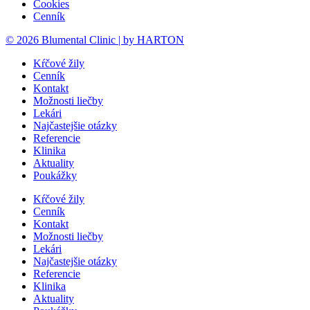
Cookies
Cenník
© 2026 Blumental Clinic | by HARTON
Kŕčové žily
Cenník
Kontakt
Možnosti liečby
Lekári
Najčastejšie otázky
Referencie
Klinika
Aktuality
Poukážky
Kŕčové žily
Cenník
Kontakt
Možnosti liečby
Lekári
Najčastejšie otázky
Referencie
Klinika
Aktuality