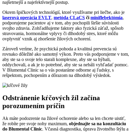
najšetrnejší a najefektívnejší postup.
Okrem špičkových technológií, ktoré využívame pri liečbe, ako je
laserová operácia EVLT
,
metóda CLaCS
či
miniflebektómia
,
podporujeme pacientov aj v tom, aby pochopili širšie súvislosti
svojho zdravia. Zohľadňujeme faktory ako fyzická záťaž, spôsob
stravovania, hormonálne vplyvy či dlhodobý stres, ktoré môžu
ovplyvniť vznik aj zhoršenie žilových ochorení.
Zároveň veríme, že psychická pohoda a kvalitná prevencia sú
rovnako dôležité ako samotný výkon. Preto vás podporujeme v tom,
aby ste sa o svoje telo starali komplexne, aby ste sa hýbali,
oddychovali, a ak je to potrebné, aby ste sa nebáli vyhľadať pomoc.
V Blumental Clinic sa o vás postaráme odborne aj ľudsky, s
rešpektom, pochopením a dôrazom na dlhodobý výsledok.
Odstránenie kŕčových žíl začína
porozumením príčin
Ak máte podozrenie na žilové ochorenie alebo sa len chcete uistiť,
že robíte pre svoje nohy maximum,
objednajte sa na konzultáciu
do Blumental Clinic
. Včasná diagnostika, úprava životného štýlu a