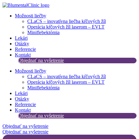
Preskočiť
na
Možnosti liečby
obsah
CLaCS – inovatívna liečba kŕčových žíl​
Operácia kŕčových žíl laserom – EVLT
Miniflebektómia
Lekári
Otázky
Referencie
Kontakt
Objednať na vyšetrenie
Možnosti liečby
CLaCS – inovatívna liečba kŕčových žíl​
Operácia kŕčových žíl laserom – EVLT
Miniflebektómia
Lekári
Otázky
Referencie
Kontakt
Objednať na vyšetrenie
Objednať na vyšetrenie
Objednať na vyšetrenie