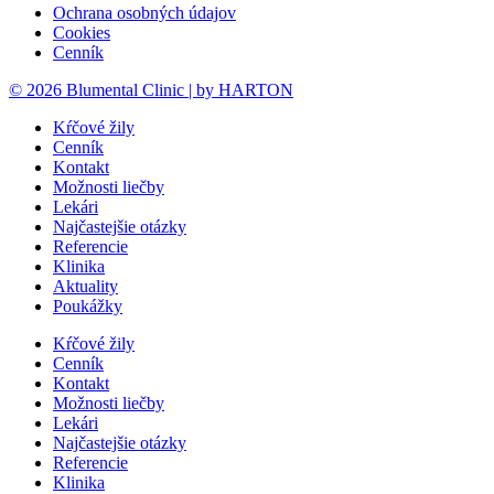
Ochrana osobných údajov
Cookies
Cenník
© 2026 Blumental Clinic | by HARTON
Kŕčové žily
Cenník
Kontakt
Možnosti liečby
Lekári
Najčastejšie otázky
Referencie
Klinika
Aktuality
Poukážky
Kŕčové žily
Cenník
Kontakt
Možnosti liečby
Lekári
Najčastejšie otázky
Referencie
Klinika