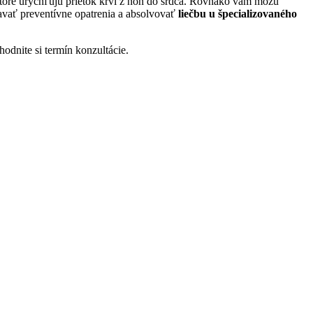
ktoré urýchľujú prietok krvi z nôh do srdca. Rovnako vám môžu
iavať preventívne opatrenia a absolvovať
liečbu u špecializovaného
dnite si termín konzultácie.