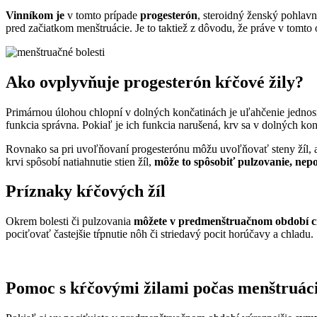
Vinníkom je
v tomto prípade
progesterón
, steroidný ženský pohlav
pred začiatkom menštruácie. Je to taktiež z dôvodu, že práve v tomto
Ako ovplyvňuje progesterón kŕčové žily?
Primárnou úlohou chlopní v dolných končatinách je uľahčenie jednos
funkcia správna. Pokiaľ je ich funkcia narušená, krv sa v dolných konč
Rovnako sa pri uvoľňovaní progesterónu môžu uvoľňovať steny žíl, a
krvi spôsobí natiahnutie stien žíl,
môže to spôsobiť pulzovanie, nepo
Príznaky kŕčových žíl
Okrem bolesti či pulzovania
môžete v predmenštruačnom období cíti
pociťovať častejšie tŕpnutie nôh či striedavý pocit horúčavy a chladu.
Pomoc s kŕčovými žilami počas menštruác