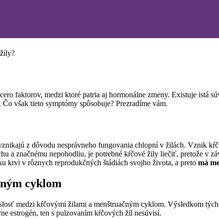
žily?
cero faktorov, medzi ktoré patria aj hormonálne zmeny. Existuje istá s
sa. Čo však tieto symptómy spôsobuje? Prezradíme vám.
vznikajú z dôvodu nesprávneho fungovania chlopní v žilách. Vznik kŕ
hu a značnému nepohodliu, je potrebné kŕčové žily liečiť, pretože v z
u krvi v rôznych reprodukčných štádiách svojho života, a preto
má men
čným cyklom
úvislosť medzi kŕčovými žilami a menštruačným cyklom. Výsledkom týchto
e estrogén, ten s pulzovaním kŕčových žíl nesúvisí.