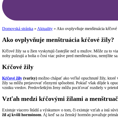
Domovská stránka
»
Aktuality
»
Ako ovplyvňuje menštruácia kŕčové 
Ako ovplyvňuje menštruácia kŕčové žily?
Kŕčové žily sa u žien vyskytujú častejšie než u mužov. Môže za to via
nohy pulzujú a bolia o čosi viac práve pred menštruáciou, nemýlite 
Kŕčové žily
Kŕčové žily
(varixy)
možno chápať ako veľké opuchnuté žily, ktoré 
žily sa môžu prejavovať rôznymi spôsobmi. Pokiaľ však dôjde k opuc
vzniku vredov. Predovšetkým ženy môžu pociťovať rozdiely v prietok
Vzťah medzi kŕčovými žilami a menštrua
Existuje viacero štúdií a výskumov o tom, či existuje vzťah a istá s
žíl aj kvôli hormónom
. Aj keď sa za ženský hormón považuje primárn