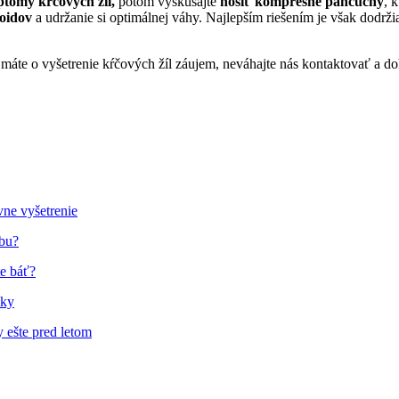
tómy kŕčových žíl,
potom vyskúšajte
nosiť kompresné pančuchy
, 
noidov
a udržanie si optimálnej váhy. Najlepším riešením je však dodrž
e o vyšetrenie kŕčových žíl záujem, neváhajte nás kontaktovať a doho
vne vyšetrenie
čbu?
te báť?
nky
y ešte pred letom