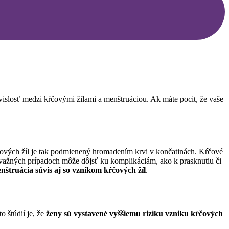
úvislosť medzi kŕčovými žilami a menštruáciou. Ak máte pocit, že vaše
čových žíl je tak podmienený hromadením krvi v končatinách. Kŕčové
ávažných prípadoch môže dôjsť ku komplikáciám, ako k prasknutiu či
štruácia súvis aj so vznikom kŕčových žíl
.
 štúdií je, že
ženy sú vystavené vyššiemu riziku vzniku kŕčových