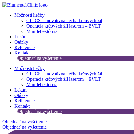
Preskočiť
na
Možnosti liečby
obsah
CLaCS – inovatívna liečba kŕčových žíl​
Operácia kŕčových žíl laserom – EVLT
Miniflebektómia
Lekári
Otázky
Referencie
Kontakt
Objednať na vyšetrenie
Možnosti liečby
CLaCS – inovatívna liečba kŕčových žíl​
Operácia kŕčových žíl laserom – EVLT
Miniflebektómia
Lekári
Otázky
Referencie
Kontakt
Objednať na vyšetrenie
Objednať na vyšetrenie
Objednať na vyšetrenie