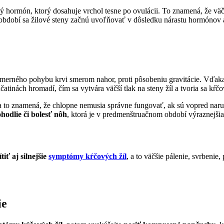
ný hormón, ktorý dosahuje vrchol tesne po ovulácii. To znamená, že v
 období sa žilové steny začnú uvoľňovať v dôsledku nárastu hormónov a
merného pohybu krvi smerom nahor, proti pôsobeniu gravitácie. Vďaka 
atinách hromadí, čím sa vytvára väčší tlak na steny žíl a tvoria sa kŕčov
 to znamená, že chlopne nemusia správne fungovať, ak sú vopred naru
hodlie či bolesť nôh
, ktorá je v predmenštruačnom období výraznejšia a
ť aj silnejšie
symptómy kŕčových žíl
, a to väčšie pálenie, svrbeni
ie