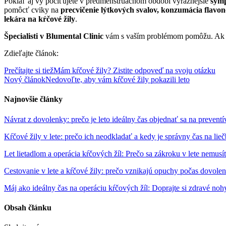
Pokiaľ aj vy pociťujete v predmenštruačnom období výraznejšie
symp
pomôcť cviky na
precvičenie lýtkových svalov, konzumácia flavo
lekára na kŕčové žily
.
Špecialisti v Blumental Clinic
vám s vaším problémom pomôžu. Ak mát
Zdieľajte článok:
Prečítajte si tiež
Mám kŕčové žily? Zistite odpoveď na svoju otázku
Nový článok
Nedovoľte, aby vám kŕčové žily pokazili leto
Najnovšie články
Návrat z dovolenky: prečo je leto ideálny čas objednať sa na preventí
Kŕčové žily v lete: prečo ich neodkladať a kedy je správny čas na lie
Let lietadlom a operácia kŕčových žíl: Prečo sa zákroku v lete nemusí
Cestovanie v lete a kŕčové žily: prečo vznikajú opuchy počas dovole
Máj ako ideálny čas na operáciu kŕčových žíl: Doprajte si zdravé noh
Obsah článku