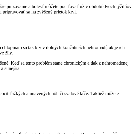
äčšie pulzovanie a bolesť môžete pociťovať už v období dvoch týždňov
 pripravovať sa na zvýšený prietok krvi.
chlopniam sa tak krv v dolných končatinách nehromadí, ak je ich
é žily.
šené. Keď sa tento problém stane chronickým a tlak z nahromadenej
 silnejšia.
e, pocit ťažkých a unavených nôh či svalové kŕče. Taktiež môžete