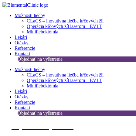
Preskočiť
na
Možnosti liečby
obsah
CLaCS – inovatívna liečba kŕčových žíl​
Operácia kŕčových žíl laserom – EVLT
Miniflebektómia
Lekári
Otázky
Referencie
Kontakt
Objednať na vyšetrenie
Možnosti liečby
CLaCS – inovatívna liečba kŕčových žíl​
Operácia kŕčových žíl laserom – EVLT
Miniflebektómia
Lekári
Otázky
Referencie
Kontakt
Objednať na vyšetrenie
Objednať na vyšetrenie