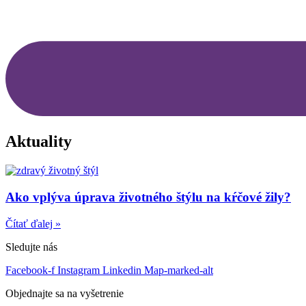
Aktuality
Ako vplýva úprava životného štýlu na kŕčové žily?
Čítať ďalej »
Sledujte nás
Facebook-f
Instagram
Linkedin
Map-marked-alt
Objednajte sa na vyšetrenie