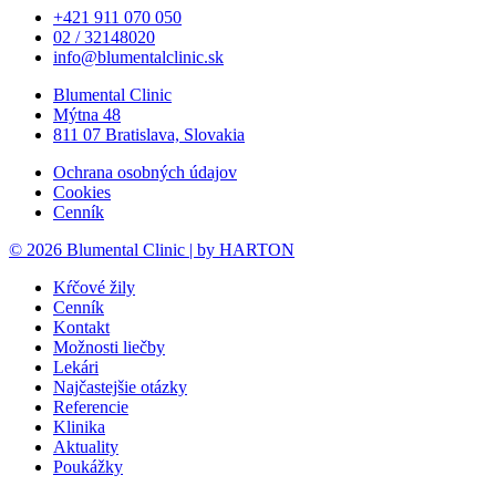
+421 911 070 050
02 / 32148020
info@blumentalclinic.sk
Blumental Clinic
Mýtna 48
811 07 Bratislava, Slovakia
Ochrana osobných údajov
Cookies
Cenník
© 2026 Blumental Clinic | by HARTON
Kŕčové žily
Cenník
Kontakt
Možnosti liečby
Lekári
Najčastejšie otázky
Referencie
Klinika
Aktuality
Poukážky