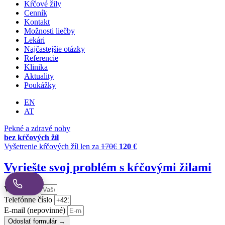
Kŕčové žily
Cenník
Kontakt
Možnosti liečby
Lekári
Najčastejšie otázky
Referencie
Klinika
Aktuality
Poukážky
EN
AT
Pekné a zdravé nohy
bez kŕčových žíl
Vyšetrenie kŕčových žíl len za
170€
120 €
Vyriešte svoj problém s kŕčovými žilami
Vaše meno
Telefónne číslo
E-mail (nepovinné)
Odoslať formulár →