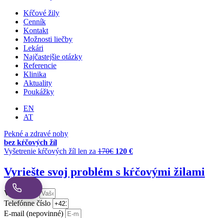
Kŕčové žily
Cenník
Kontakt
Možnosti liečby
Lekári
Najčastejšie otázky
Referencie
Klinika
Aktuality
Poukážky
EN
AT
Pekné a zdravé nohy
bez kŕčových žíl
Vyšetrenie kŕčových žíl len za
170€
120 €
Vyriešte svoj problém s kŕčovými žilami
Vaše meno
Telefónne číslo
E-mail (nepovinné)