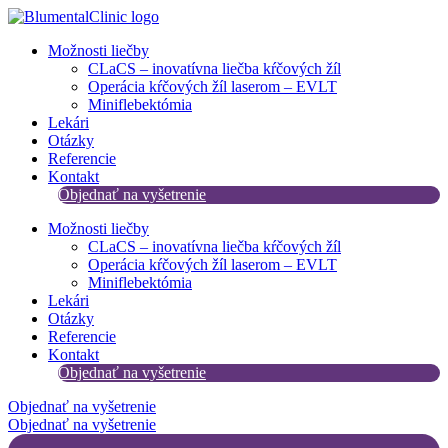
Preskočiť
na
Možnosti liečby
obsah
CLaCS – inovatívna liečba kŕčových žíl​
Operácia kŕčových žíl laserom – EVLT
Miniflebektómia
Lekári
Otázky
Referencie
Kontakt
Objednať na vyšetrenie
Možnosti liečby
CLaCS – inovatívna liečba kŕčových žíl​
Operácia kŕčových žíl laserom – EVLT
Miniflebektómia
Lekári
Otázky
Referencie
Kontakt
Objednať na vyšetrenie
Objednať na vyšetrenie
Objednať na vyšetrenie