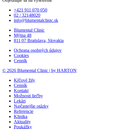
Objednajte sa na vyšetrenie
+421 911 070 050
02 / 32148020
info@blumentalclinic.sk
Blumental Clinic
Mýtna 48
811 07 Bratislava, Slovakia
Ochrana osobných údajov
Cookies
Cenník
© 2026 Blumental Clinic | by HARTON
Kŕčové žily
Cenník
Kontakt
Možnosti liečby
Lekári
Najčastejšie otázky
Referencie
Klinika
Aktuality
Poukážky