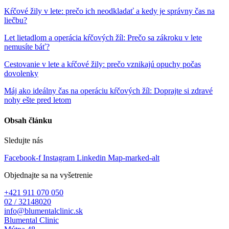
Kŕčové žily v lete: prečo ich neodkladať a kedy je správny čas na
liečbu?
Let lietadlom a operácia kŕčových žíl: Prečo sa zákroku v lete
nemusíte báť?
Cestovanie v lete a kŕčové žily: prečo vznikajú opuchy počas
dovolenky
Máj ako ideálny čas na operáciu kŕčových žíl: Doprajte si zdravé
nohy ešte pred letom
Obsah článku
Sledujte nás
Facebook-f
Instagram
Linkedin
Map-marked-alt
Objednajte sa na vyšetrenie
+421 911 070 050
02 / 32148020
info@blumentalclinic.sk
Blumental Clinic